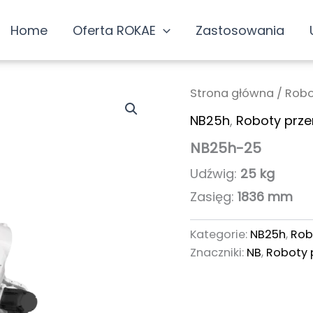
Home
Oferta ROKAE
Zastosowania
Strona główna
/
Robo
NB25h
,
Roboty prz
NB25h-25
Udźwig:
25 kg
Zasięg:
1836 mm
Kategorie:
NB25h
,
Rob
Znaczniki:
NB
,
Roboty 