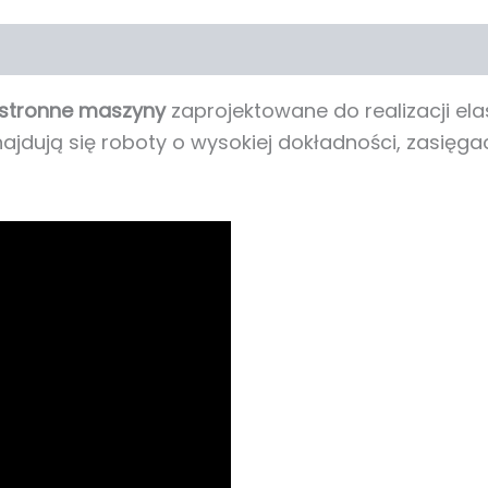
hstronne maszyny
zaprojektowane do realizacji el
najdują się roboty o wysokiej dokładności, zasięg