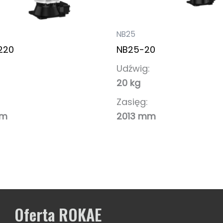
NB25
220
NB25-20
Udźwig:
20 kg
Zasięg:
mm
2013 mm
Oferta ROKAE