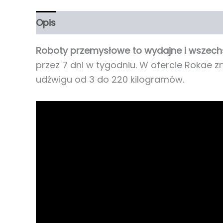
Opis
Informacje dodatkowe
Roboty przemysłowe to wydajne i wszec
przez 7 dni w tygodniu. W ofercie Rokae z
udźwigu od 3 do 220 kilogramów.