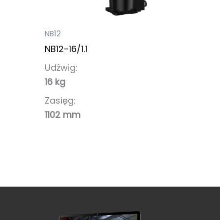
NB12
NB12-16/1.1
Udźwig:
16 kg
Zasięg:
1102 mm