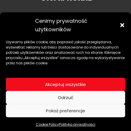
Robotyka
Cenimy prywatność
Usługi i wsparcie
użytkowników
Zastosowania
Używamy plików cookie, aby poprawić jakość przeglądania,
wyświetlać reklamy lub treści dostosowane do indywidualnych
potrzeb użytkowników oraz analizować ruch na stronie. Kliknięcie
przycisku „Akceptuj wszystkie” oznacza zgodę na wykorzystywanie
przez nas plików cookie.
Akceptuj wszystkie
Odrzuć
+48 665 128 391
Pokaż preferencje
sales@roboty-rokae.pl
NIP
895-219-01-47
Cookie Policy
Polityka prywatności