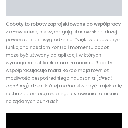
Informacje dodatkowe
Coboty to roboty zaprojektowane do współpracy
z człowiekiem
, nie wymagają stanowiska o dużej
powierzchni ani wygrodzenia. Dzięki wbudowanym
funkcjonalnościom kontroli momentu cobot
może być używany do aplikacji, w których
wymagana jest konkretna siła nacisku. Roboty
współpracującuje marki Rokae mają również
możliwość bezpośredniego nauczania (
direct
teaching
), dzięki której można stworzyć trajektorię
ruchu za pomocą ręcznego ustawiania ramienia
na żądanych punktach.