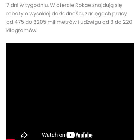
7 dni w tygodniu. W ofercie Rokae znajdują się
roboty o wysokiej dokładności, zasięgach pracy
od 475 do 3205 milimetrów i udźwigu od 3 do 220
kilogramów.