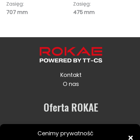
Zasięg:
Zasięg:
707 mm
475 mm
Kontakt
O nas
Oferta ROKAE
Robotyka
Cenimy prywatność
Usługi i wsparcie