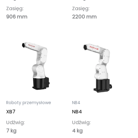
Zasięg:
Zasięg:
906 mm
2200 mm
Roboty przemysłowe
NB4
XB7
NB4
Udźwig:
Udźwig:
7 kg
4 kg