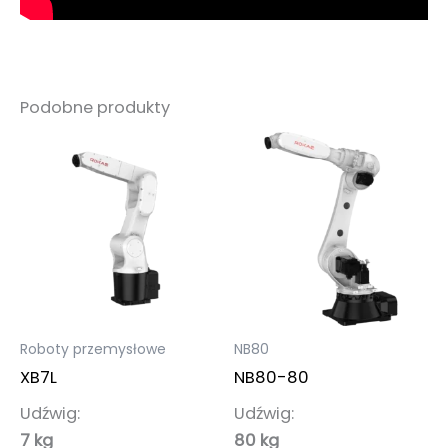
Podobne produkty
Roboty przemysłowe
NB80
XB7L
NB80-80
Udźwig:
Udźwig:
7 kg
80 kg