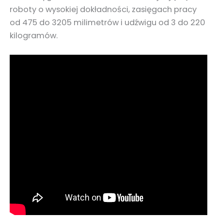
roboty o wysokiej dokładności, zasięgach pracy
od 475 do 3205 milimetrów i udźwigu od 3 do 220
kilogramów.